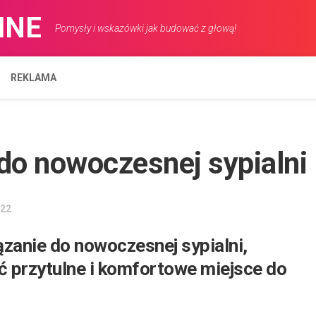
INE
Pomysły i wskazówki jak budować z głową!
REKLAMA
do nowoczesnej sypialni
ROZRYWKA
022
ązanie do nowoczesnej sypialni,
ć przytulne i komfortowe miejsce do