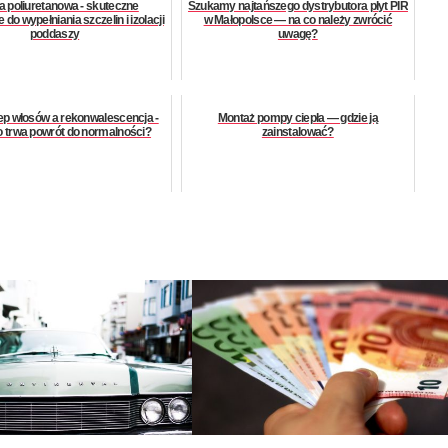
a poliuretanowa - skuteczne
Szukamy najtańszego dystrybutora płyt PIR
 do wypełniania szczelin i izolacji
w Małopolsce — na co należy zwrócić
poddaszy
uwagę?
p włosów a rekonwalescencja -
Montaż pompy ciepła — gdzie ją
o trwa powrót do normalności?
zainstalować?