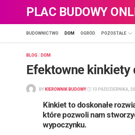
Skip
PLAC BUDOWY ONL
to
content
BUDOWNICTWO
DOM
OGRÓD
POZOSTAŁE
BIZNES
BLOG
/
DOM
Efektowne kinkiety 
BLOG
HANDEL
BY
KIEROWNIK BUDOWY
13 PAŹDZIERNIKA, 2
Kinkiet to doskonałe rozwi
które pozwoli nam stworzy
wypoczynku.