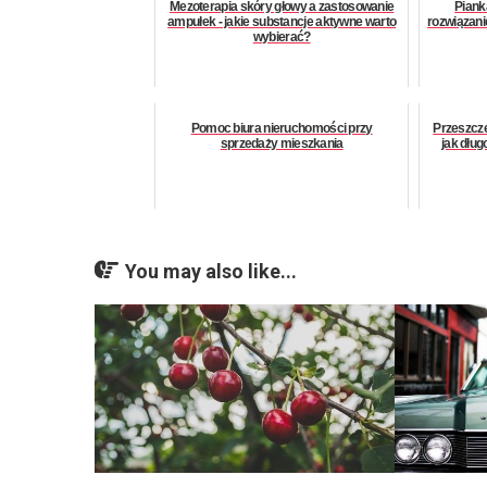
Mezoterapia skóry głowy a zastosowanie
Piank
ampułek - jakie substancje aktywne warto
rozwiązanie
wybierać?
Pomoc biura nieruchomości przy
Przeszcze
sprzedaży mieszkania
jak dług
You may also like...