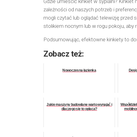
Gdzie umieścić kinkiet w sypialni? Kinki
zależności od naszych potrzeb i preferenc
mogli czytać lub oglądać telewizję prze
stolikiem nocnym lub w rogu pokoju, aby 
Podsumowując, efektowne kinkiety to dos
Zobacz też:
Nowoczesna łazienka
Desig
Jakie maszyny budowlane warto wynająć i
Współdzie
dlaczego się to opłaca?
mobilnoś