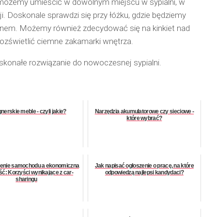
et możemy umieścić w dowolnym miejscu w sypialni, w
ji. Doskonale sprawdzi się przy łóżku, gdzie będziemy
d snem. Możemy również zdecydować się na kinkiet nad
rozświetlić ciemne zakamarki wnętrza.
konałe rozwiązanie do nowoczesnej sypialni.
nerskie meble - czyli jakie?
Narzędzia akumulatorowe czy sieciowe -
które wybrać?
lenie samochodu a ekonomiczna
Jak napisać ogłoszenie o pracę, na które
ć: Korzyści wynikające z car-
odpowiedzą najlepsi kandydaci?
sharingu