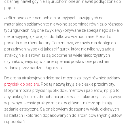
dziennej, nawet gdy nie są uruchomione ani nawet podłączone do
prądu.
Jeśli mowa o elementach dekoracyjnych bazujących na
materiałach szklanych to nie wolno zapominać również o różnego
typu figurkach. Są one zwykle wykonywane ze specjalnego szkła
dekoracyjnego, które jest dodatkowo wzmacniane. Ponadto
posiada ono różne kolory. To oznacza, że każdy ma dostęp do
porządnych, wysokiej jakości figurek, które nie tylko wyglądają
atrakcyjnie, ale również są odporne na wiele niekorzystnych
czynników, więc są w stanie spełniać postawione przed nimi
zadania przez bardzo długi czas.
Do grona atrakcyjnych dekoracji można zaliczyć również szklany
przycisk do papieru
. Pod tą nazwą kryją się ciężkie przedmioty,
którymi można przycisnąć plik dokumentów i papierów, np. po to,
aby uniknąć ich rozdmuchania przez wiatr. Takie przyciski są więc
w pewnym sensie praktyczne, ale w głównej mierze spełniają
zadania estetyczne. Są one bowiem dostępne w wielu ciekawych
kształtach i kolorach dopasowanych do zróżnicowanych gustów
i upodobań.