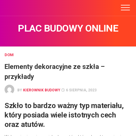
Skip
to
content
PLAC BUDOWY ONLINE
DOM
Elementy dekoracyjne ze szkła –
przykłady
BY
KIEROWNIK BUDOWY
6 SIERPNIA, 2023
Szkło to bardzo ważny typ materiału,
który posiada wiele istotnych cech
oraz atutów.