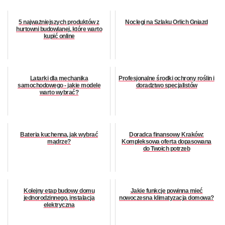
5 najważniejszych produktów z
Noclegi na Szlaku Orlich Gniazd
hurtowni budowlanej, które warto
kupić online
Latarki dla mechanika
Profesjonalne środki ochrony roślin i
samochodowego - jakie modele
doradztwo specjalistów
warto wybrać?
Bateria kuchenna, jak wybrać
Doradca finansowy Kraków:
mądrze?
Kompleksowa oferta dopasowana
do Twoich potrzeb
Kolejny etap budowy domu
Jakie funkcje powinna mieć
jednorodzinnego, instalacja
nowoczesna klimatyzacja domowa?
elektryczna