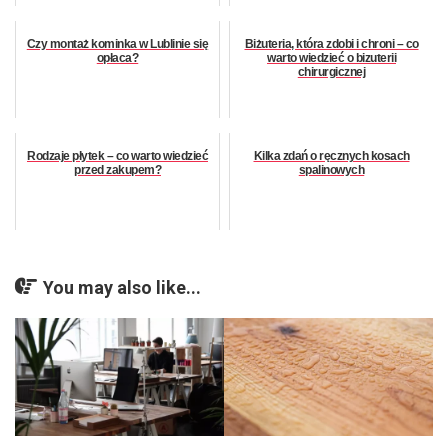
Czy montaż kominka w Lublinie się
Biżuteria, która zdobi i chroni – co
opłaca?
warto wiedzieć o bizuterii
chirurgicznej
Rodzaje płytek – co warto wiedzieć
Kilka zdań o ręcznych kosach
przed zakupem?
spalinowych
You may also like...