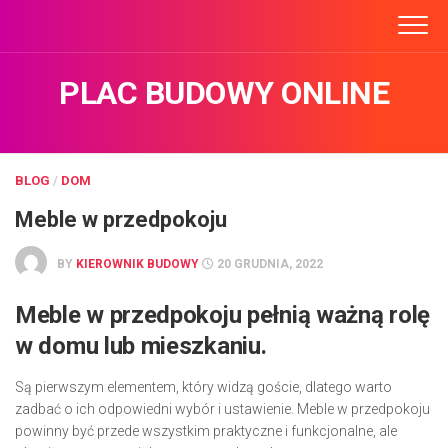
Skip
to
content
PLAC BUDOWY ONLINE
BLOG
/
DOM
Meble w przedpokoju
BY
KIEROWNIK BUDOWY
20 GRUDNIA, 2022
Meble w przedpokoju pełnią ważną rolę
w domu lub mieszkaniu.
Są pierwszym elementem, który widzą goście, dlatego warto
zadbać o ich odpowiedni wybór i ustawienie. Meble w przedpokoju
powinny być przede wszystkim praktyczne i funkcjonalne, ale