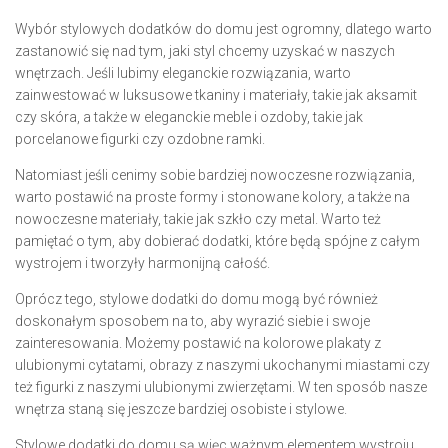
Wybór stylowych dodatków do domu jest ogromny, dlatego warto
zastanowić się nad tym, jaki styl chcemy uzyskać w naszych
wnętrzach. Jeśli lubimy eleganckie rozwiązania, warto
zainwestować w luksusowe tkaniny i materiały, takie jak aksamit
czy skóra, a także w eleganckie meble i ozdoby, takie jak
porcelanowe figurki czy ozdobne ramki.
Natomiast jeśli cenimy sobie bardziej nowoczesne rozwiązania,
warto postawić na proste formy i stonowane kolory, a także na
nowoczesne materiały, takie jak szkło czy metal. Warto też
pamiętać o tym, aby dobierać dodatki, które będą spójne z całym
wystrojem i tworzyły harmonijną całość.
Oprócz tego, stylowe dodatki do domu mogą być również
doskonałym sposobem na to, aby wyrazić siebie i swoje
zainteresowania. Możemy postawić na kolorowe plakaty z
ulubionymi cytatami, obrazy z naszymi ukochanymi miastami czy
też figurki z naszymi ulubionymi zwierzętami. W ten sposób nasze
wnętrza staną się jeszcze bardziej osobiste i stylowe.
Stylowe dodatki do domu są więc ważnym elementem wystroju