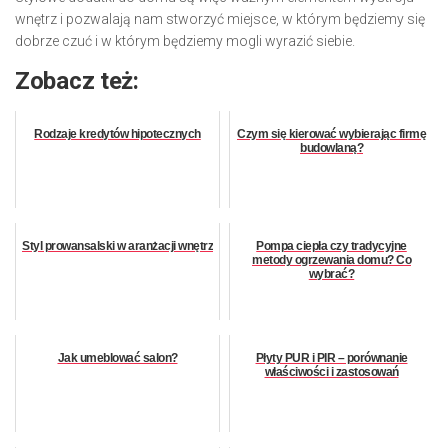
wnętrz i pozwalają nam stworzyć miejsce, w którym będziemy się
dobrze czuć i w którym będziemy mogli wyrazić siebie.
Zobacz też:
Rodzaje kredytów hipotecznych
Czym się kierować wybierając firmę
budowlaną?
Styl prowansalski w aranżacji wnętrz
Pompa ciepła czy tradycyjne
metody ogrzewania domu? Co
wybrać?
Jak umeblować salon?
Płyty PUR i PIR – porównanie
właściwości i zastosowań