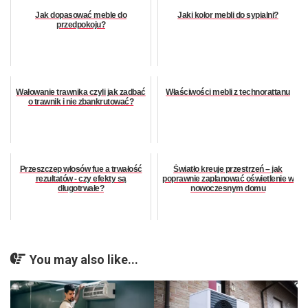
Jak dopasować meble do
Jaki kolor mebli do sypialni?
przedpokoju?
Wałowanie trawnika czyli jak zadbać
Właściwości mebli z technorattanu
o trawnik i nie zbankrutować?
Przeszczep włosów fue a trwałość
Światło kreuje przestrzeń – jak
rezultatów - czy efekty są
poprawnie zaplanować oświetlenie w
długotrwałe?
nowoczesnym domu
You may also like...