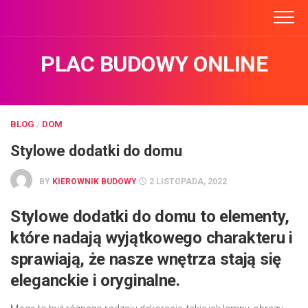
Skip
to
content
PLAC BUDOWY ONLINE
BLOG
/
DOM
Stylowe dodatki do domu
BY
KIEROWNIK BUDOWY
2 LISTOPADA, 2022
Stylowe dodatki do domu to elementy,
które nadają wyjątkowego charakteru i
sprawiają, że nasze wnętrza stają się
eleganckie i oryginalne.