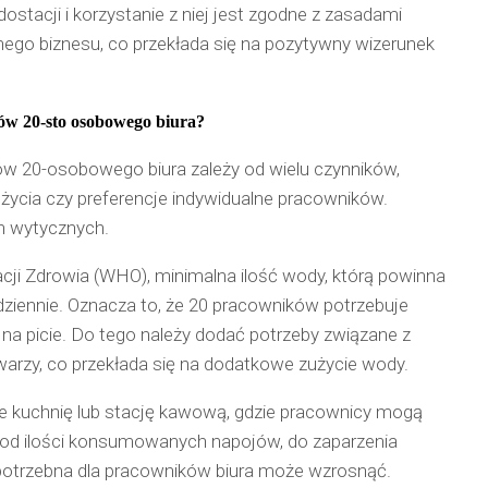
acji i korzystanie z niej jest zgodne z zasadami
go biznesu, co przekłada się na pozytywny wizerunek
ków 20-sto osobowego biura?
w 20-osobowego biura zależy od wielu czynników,
l życia czy preferencje indywidualne pracowników.
h wytycznych.
cji Zdrowia (WHO), minimalna ilość wody, którą powinna
 dziennie. Oznacza to, że 20 pracowników potrzebuje
o na picie. Do tego należy dodać potrzeby związane z
 twarzy, co przekłada się na dodatkowe zużycie wody.
że kuchnię lub stację kawową, gdzie pracownicy mogą
 od ilości konsumowanych napojów, do zaparzenia
 potrzebna dla pracowników biura może wzrosnąć.