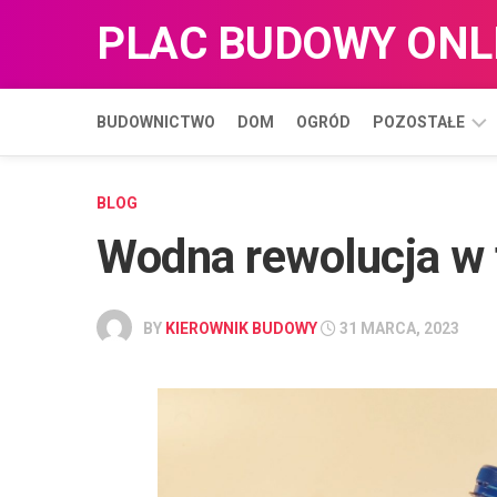
Skip
PLAC BUDOWY ONL
to
content
BUDOWNICTWO
DOM
OGRÓD
POZOSTAŁE
BIZNES
BLOG
Wodna rewolucja w 
BLOG
HANDEL
BY
KIEROWNIK BUDOWY
31 MARCA, 2023