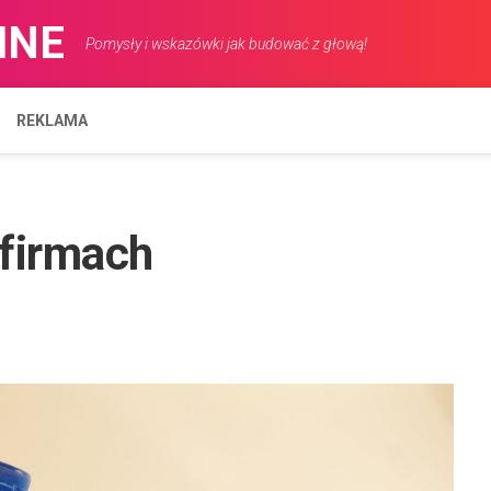
INE
Pomysły i wskazówki jak budować z głową!
REKLAMA
firmach
ROZRYWKA