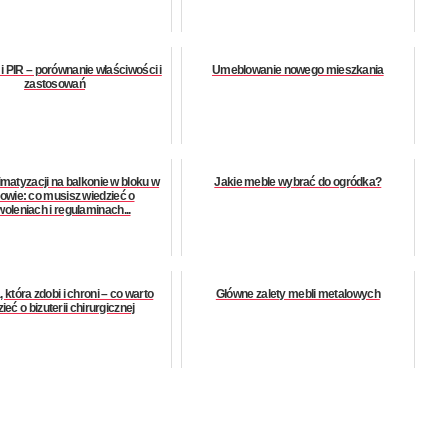
i PIR – porównanie właściwości i
Umeblowanie nowego mieszkania
zastosowań
imatyzacji na balkonie w bloku w
Jakie meble wybrać do ogródka?
owie: co musisz wiedzieć o
oleniach i regulaminach...
, która zdobi i chroni – co warto
Główne zalety mebli metalowych
ieć o bizuterii chirurgicznej