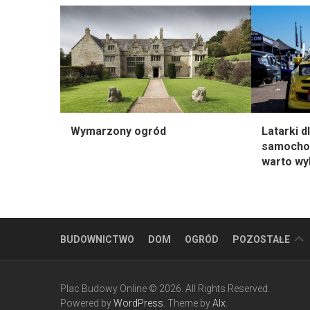
Wymarzony ogród
Latarki 
samocho
warto wy
BIZNES
BUDOWNICTWO
DOM
OGRÓD
POZOSTAŁE
BLOG
HANDEL
Plac Budowy Online © 2026. All Rights Reserved.
Powered by
WordPress
. Theme by
Alx
.