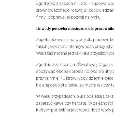
Zgodność z zasadami ESG – budowa wodost
zrównoważonego rozwoju i odpowiedzialne
firmy i poprawę jej pozycji na rynku.
Ile wody potrzeba miesięcznie dla pracowni
Zapotrzebowanie na wodę dla pracownikó
takich jak klimat, intensywność pracy, sty
Wskazać można jednak kilka przybliżonyc
Zgodnie z zaleceniami Światowej Organiza
spożywać osoba dorosła, to około 2 litry
przynajmniej 40 litrów wody dziennie tylk
higieną osobistą, takie jak mycie rąk czy
W wielu przypadkach, biura posiadają tak
zaparzyć kawę czy herbatę. W zależności
których potrzebna jest woda, ilość wody