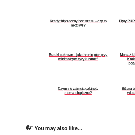
Kredyt hipoteczny bez stresu – czy to
Płyty PUR 
możliwe?
Buraki cukrowe – jak chronić plon przy
Montaż kl
minimalnym ryzyku strat?
Krak
pozw
Czym się zajmują gabinety
Biżuteria
stomatologiczne?
wiedz
You may also like...