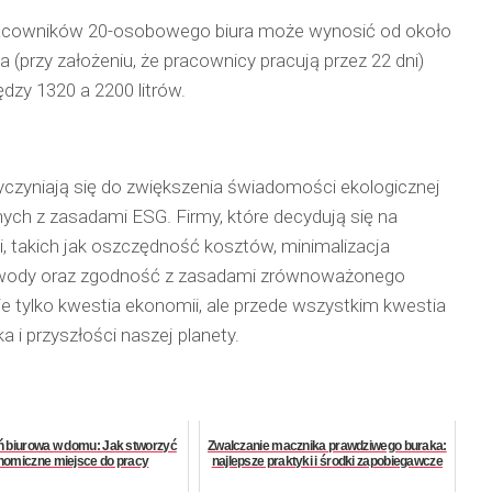
 pracowników 20-osobowego biura może wynosić od około
a (przy założeniu, że pracownicy pracują przez 22 dni)
zy 1320 a 2200 litrów.
zyczyniają się do zwiększenia świadomości ekologicznej
nych z zasadami ESG. Firmy, które decydują się na
i, takich jak oszczędność kosztów, minimalizacja
 wody oraz zgodność z zasadami zrównoważonego
e tylko kwestia ekonomii, ale przede wszystkim kwestia
 i przyszłości naszej planety.
ń biurowa w domu: Jak stworzyć
Zwalczanie macznika prawdziwego buraka:
nomiczne miejsce do pracy
najlepsze praktyki i środki zapobiegawcze