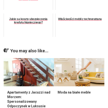
Jakie są koszty ubezpieczenia
Właściwości mebli z technorattanu
kredytu hipotecznego?
You may also like...
Apartamenty z Jacuzzi nad
Moda na białe meble
Morzem:
Spersonalizowany
Odpoczynek w Luksusie