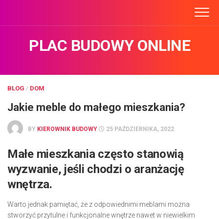
Skip
to
content
PLAC BUDOWY ONLINE
BLOG
/
DOM
Jakie meble do małego mieszkania?
BY
KIEROWNIK BUDOWY
25 PAŹDZIERNIKA, 2022
Małe mieszkania często stanowią
wyzwanie, jeśli chodzi o aranżację
wnętrza.
Warto jednak pamiętać, że z odpowiednimi meblami można
stworzyć przytulne i funkcjonalne wnętrze nawet w niewielkim