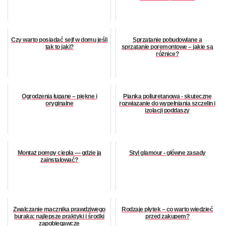
Czy warto posiadać sejf w domu jeśli
Sprzątanie pobudowlane a
tak to jaki?
sprzątanie poremontowe – jakie są
różnice?
Ogrodzenia łupane – piękne i
Pianka poliuretanowa - skuteczne
oryginalne
rozwiązanie do wypełniania szczelin i
izolacji poddaszy
Montaż pompy ciepła — gdzie ją
Styl glamour - główne zasady
zainstalować?
Zwalczanie macznika prawdziwego
Rodzaje płytek – co warto wiedzieć
buraka: najlepsze praktyki i środki
przed zakupem?
zapobiegawcze