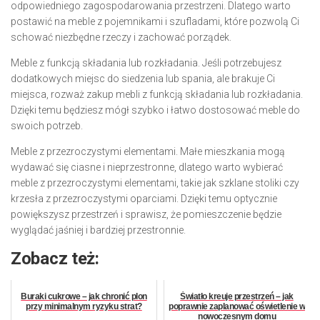
odpowiedniego zagospodarowania przestrzeni. Dlatego warto
postawić na meble z pojemnikami i szufladami, które pozwolą Ci
schować niezbędne rzeczy i zachować porządek.
Meble z funkcją składania lub rozkładania. Jeśli potrzebujesz
dodatkowych miejsc do siedzenia lub spania, ale brakuje Ci
miejsca, rozważ zakup mebli z funkcją składania lub rozkładania.
Dzięki temu będziesz mógł szybko i łatwo dostosować meble do
swoich potrzeb.
Meble z przezroczystymi elementami. Małe mieszkania mogą
wydawać się ciasne i nieprzestronne, dlatego warto wybierać
meble z przezroczystymi elementami, takie jak szklane stoliki czy
krzesła z przezroczystymi oparciami. Dzięki temu optycznie
powiększysz przestrzeń i sprawisz, że pomieszczenie będzie
wyglądać jaśniej i bardziej przestronnie.
Zobacz też:
Buraki cukrowe – jak chronić plon
Światło kreuje przestrzeń – jak
przy minimalnym ryzyku strat?
poprawnie zaplanować oświetlenie w
nowoczesnym domu