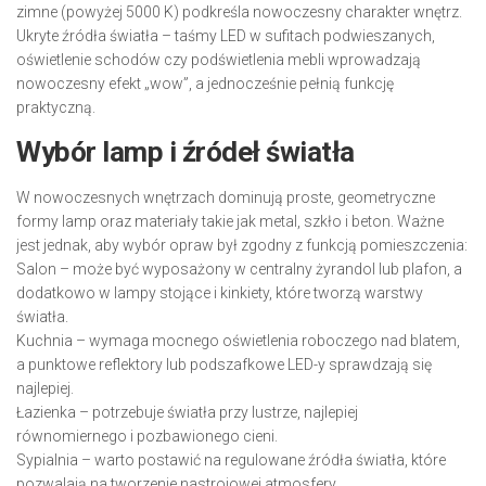
zimne (powyżej 5000 K) podkreśla nowoczesny charakter wnętrz.
Ukryte źródła światła – taśmy LED w sufitach podwieszanych,
oświetlenie schodów czy podświetlenia mebli wprowadzają
nowoczesny efekt „wow”, a jednocześnie pełnią funkcję
praktyczną.
Wybór lamp i źródeł światła
W nowoczesnych wnętrzach dominują proste, geometryczne
formy lamp oraz materiały takie jak metal, szkło i beton. Ważne
jest jednak, aby wybór opraw był zgodny z funkcją pomieszczenia:
Salon – może być wyposażony w centralny żyrandol lub plafon, a
dodatkowo w lampy stojące i kinkiety, które tworzą warstwy
światła.
Kuchnia – wymaga mocnego oświetlenia roboczego nad blatem,
a punktowe reflektory lub podszafkowe LED-y sprawdzają się
najlepiej.
Łazienka – potrzebuje światła przy lustrze, najlepiej
równomiernego i pozbawionego cieni.
Sypialnia – warto postawić na regulowane źródła światła, które
pozwalają na tworzenie nastrojowej atmosfery.