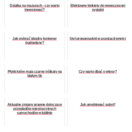
Działka na mazurach - czy warto
Efektowne kinkiety do nowoczesnej
inwestować?
sypialni
Jak wybrać idealny kontener
Styl prowansalski w aranżacji wnętrz
budowlany?
Płytki które mają czarne trójkąty na
Czy warto dbać o włosy?
białym tle
Aktualne zmiany prawne dotyczące
Jak umeblować salon?
przeglądów rejestracyjnych
samochodów w lublinie