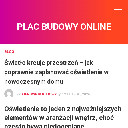
Skip
to
content
PLAC BUDOWY ONLINE
BLOG
Światło kreuje przestrzeń – jak
poprawnie zaplanować oświetlenie w
nowoczesnym domu
BY
KIEROWNIK BUDOWY
12 LUTEGO, 2026
Oświetlenie to jeden z najważniejszych
elementów w aranżacji wnętrz, choć
często bywa niedoceniane.