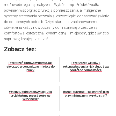
możliwość regulacji natężenia. Wybór lamp i źródeł światła
powinien współgrać z funkcją pomieszczenia, a inteligentne
systemy sterowania pozwalają jeszcze lepiej dopasować światło
do codziennych potrzeb. Dzięki starannie zaplanowanemu
oświetleniu każdy nowoczesny dom staje się przestrzenią
komfortową, estetyczną i dynamiczną – miejscem, gdzie światło
naprawdę kreuje przestrzeń.
Zobacz też:
Przestrzeń biurowa w domu: Jak
Przeszczep włosów a
stworzyć ergonomiczne miejsce do
rekonwalescencja - jak długo trwa
pracy
powrót do normalności?
Wnętrza, które zachwycają: Jak
Buraki cukrowe – jak chronić plon
projektujemy przestrzenie we
przy minimalnym ryzyku strat?
Wrocławiu?